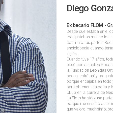
Diego Gonz
Ex becario FLOM - G
Desde que estaba en el c
me gustaban mucho los ne
con ir a otras partes. R
enciclopedia cuando tenía
inglés.
Cuando tuve 17 años, tod
pasé por las calles Roca
la Fundación Leonidas Ort
becas, entré ahí y pregun
porque encajaba en todo 
para obtener una beca y lo
UEES en la carrera de Ges
La Flom ha sido una parte
porque me enseñó a ser 
que valoro muchísimo, pr