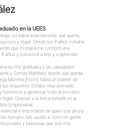
ález
raduado en la UEES
olegio yo sabía exactamente qué quería,
gocios y viajar. Desde los 8 años soñaba
ecuerdo que mi papá me compró una
 8 años y comencé a leer y a aprender
avía no me graduaba y de casualidad
fuerte y Tomás Martínez, donde aún queda
ega Moreira (Flom), había un banner de
té los requisitos. Estaba muy animado
y comencé a gestionar todo el proceso
 logré. Gracias a la beca estudié en la
tión Empresarial.
 esencial e importante de quien soy ahora
más humano. Me ayudó a conocer gente
ofesionales y personas que son mis