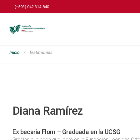
(+593) 042 314-840
Testimonios
Inicio
Diana Ramírez
Ex becaria Flom – Graduada en la UCSG
Gracias a la beca que logré en la Fundación Leonidas Ort