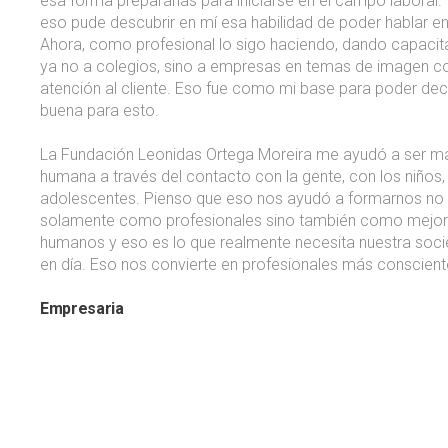
esa forma prepararlas para iniciarse en el campo laboral.
eso pude descubrir en mí esa habilidad de poder hablar en
Ahora, como profesional lo sigo haciendo, dando capaci
ya no a colegios, sino a empresas en temas de imagen co
atención al cliente. Eso fue como mi base para poder deci
buena para esto.
La Fundación Leonidas Ortega Moreira me ayudó a ser m
humana a través del contacto con la gente, con los niños,
adolescentes. Pienso que eso nos ayudó a formarnos no
solamente como profesionales sino también como mejor
humanos y eso es lo que realmente necesita nuestra soc
en día. Eso nos convierte en profesionales más conscient
Empresaria