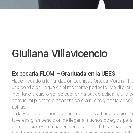
Giuliana Villavicencio
Ex becaria FLOM – Graduada en la UEES
Haber llegado a la Fundación Leonidas Ortega Moreira (Fl
una bendición, llegué en el momento perfecto. Me dije: qu
intentarlo y quiero ver de qué forma puedo aplicar a una 
porque mi promedio académico era bueno y podía accede
así fue.
En la Flom como nos comprometíamos a hacer acción c
tuve esa gran bendición de llegar a muchos colegios para
capacitaciones de imagen personal a las futuras bachiller