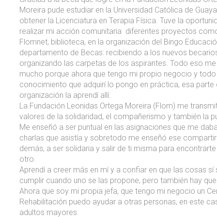
Moreira pude estudiar en la Universidad Católica de Guayaq
obtener la Licenciatura en Terapia Física. Tuve la oportun
realizar mi acción comunitaria diferentes proyectos com
Flomnet, biblioteca, en la organización del Bingo Educació
departamento de Becas: recibiendo a los nuevos becarios
organizando las carpetas de los aspirantes. Todo eso m
mucho porque ahora que tengo mi propio negocio y todo
conocimiento que adquirí lo pongo en práctica, esa parte
organización la aprendí allí.
La Fundación Leonidas Ortega Moreira (Flom) me transmit
valores de la solidaridad, el compañerismo y también la p
Me enseñó a ser puntual en las asignaciones que me daban
charlas que asistía y sobretodo me enseñó ese compartir
demás, a ser solidaria y salir de ti misma para encontrarte
otro.
Aprendí a creer más en mí y a confiar en que las cosas sí
cumplir cuando uno se las propone, pero también hay que 
Ahora que soy mi propia jefa, que tengo mi negocio un Ce
Rehabilitación puedo ayudar a otras personas, en este ca
adultos mayores.