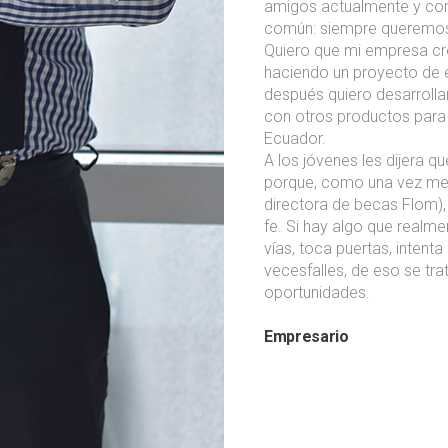
amigos actualmente y con
común: siempre queremos
Quiero que mi empresa cr
haciendo un proyecto de e
después quiero desarroll
con otros productos para
Ecuador.
A los jóvenes les dijera q
porque, como una vez me lo
directora de becas Flom),
fe. Si hay algo que realme
vías, toca puertas, inten
vecesfalles, de eso se trat
oportunidades.
Empresario