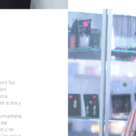
om) fue
iero
beca
r a una y
omunitaria
 dar
es y de