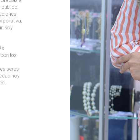
 Gracias a
 público.
taciones
rporativa,
r: soy
ás
 con los
es seres
iedad hoy
es.