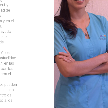
uil y
idad de
o:
n y en el
,
e ayudó
 ese
 de
ió los
untualidad.
, en las
 con los
 con el
 se pueden
lucharla.
ntro de
so a los