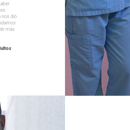
haber
tes
 nos dió
 podamos
tir más
dultos