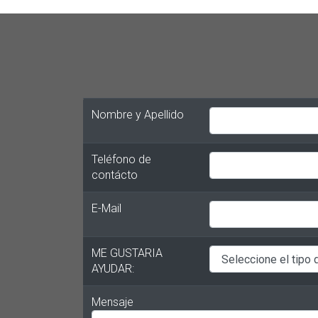
Nombre y Apellido
Teléfono de
contácto
E-Mail
ME GUSTARIA
AYUDAR:
Mensaje