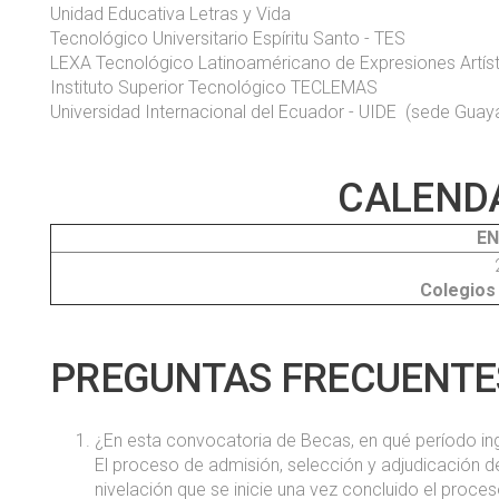
Unidad Educativa Letras y Vida
Tecnológico Universitario Espíritu Santo - TES
LEXA Tecnológico Latinoaméricano de Expresiones Artís
Instituto Superior Tecnológico TECLEMAS
Universidad Internacional del Ecuador - UIDE (sede Guaya
CALENDA
EN
Colegios
PREGUNTAS FRECUENTE
¿En esta convocatoria de Becas, en qué período ing
El proceso de admisión, selección y adjudicación de
nivelación que se inicie una vez concluido el proce