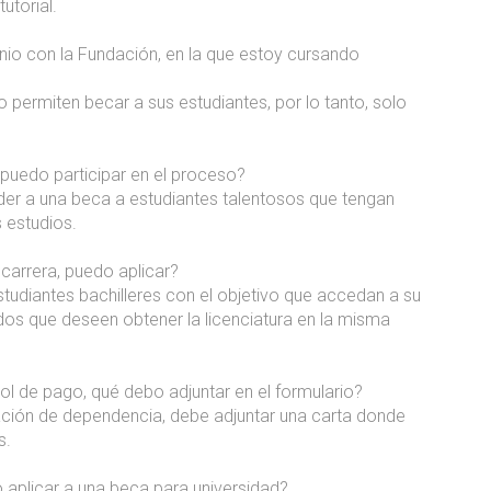
utorial.
enio con la Fundación, en la que estoy cursando
 permiten becar a sus estudiantes, por lo tanto, solo
n puedo participar en el proceso?
der a una beca a estudiantes talentosos que tengan
 estudios.
a carrera, puedo aplicar?
estudiantes bachilleres con el objetivo que accedan a su
lados que deseen obtener la licenciatura en la misma
rol de pago, qué debo adjuntar en el formulario?
lación de dependencia, debe adjuntar una carta donde
s.
 aplicar a una beca para universidad?