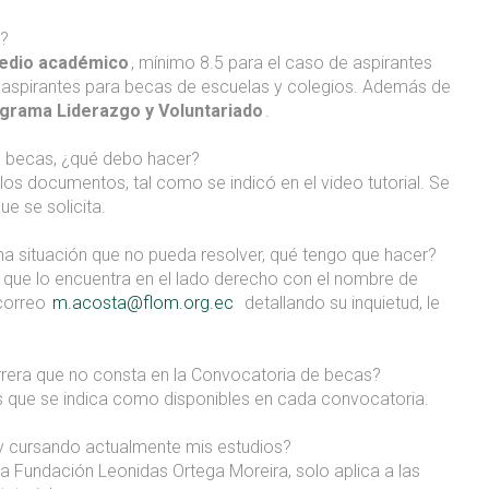
a?
medio académico
, mínimo 8.5 para el caso de aspirantes
e aspirantes para becas de escuelas y colegios. Además de
grama Liderazgo y Voluntariado
.
de becas, ¿qué debo hacer?
 los documentos, tal como se indicó en el video tutorial. Se
e se solicita.
guna situación que no pueda resolver, qué tengo que hacer?
a que lo encuentra en el lado derecho con el nombre de
 correo
m.acosta@flom.org.ec
detallando su inquietud, le
arrera que no consta en la Convocatoria de becas?
ras que se indica como disponibles en cada convocatoria.
toy cursando actualmente mis estudios?
a Fundación Leonidas Ortega Moreira, solo aplica a las