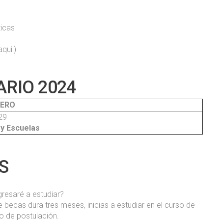
ticas
quil)
RIO 2024
ERO
29
 y Escuelas
S
resaré a estudiar?
 becas dura tres meses, inicias a estudiar en el curso de
so de postulación.