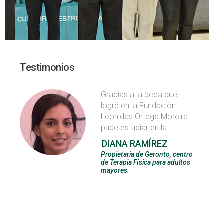
Testimonios
Gracias a la beca que
logré en la Fundación
Leonidas Ortega Moreira
pude estudiar en la ...
DIANA RAMÍREZ
Propietaria de Geronto, centro
de Terapia Física para adultos
mayores.