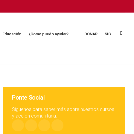
Educación
¿Como puedo ayudar?
DONAR
SIC
Ponte Social
Síguenos para saber más sobre nuestros cursos
y acción comunitaria.