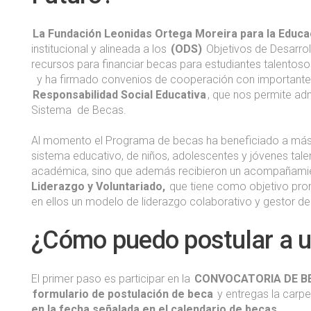
La Fundación Leonidas Ortega Moreira para la Educac
institucional y alineada a los
(ODS)
Objetivos de Desarrol
recursos para financiar becas para estudiantes talento
y ha firmado convenios de cooperación con importantes i
Responsabilidad Social Educativa
, que nos permite adm
Sistema de Becas.
Al momento el Programa de becas ha beneficiado a más 
sistema educativo, de niños, adolescentes y jóvenes tal
académica, sino que además recibieron un acompañamien
Liderazgo y Voluntariado,
que tiene como objetivo prom
en ellos un modelo de liderazgo colaborativo y gestor 
¿Cómo puedo postular a 
El primer paso es participar en la
CONVOCATORIA DE B
formulario de postulación de beca
y entregas la carp
en la fecha señalada en el calendario de becas
.