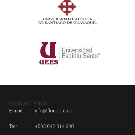
CONTÁCTENOS
E-mail
info@flom.org.ec
Tel.
+593 042 314 840